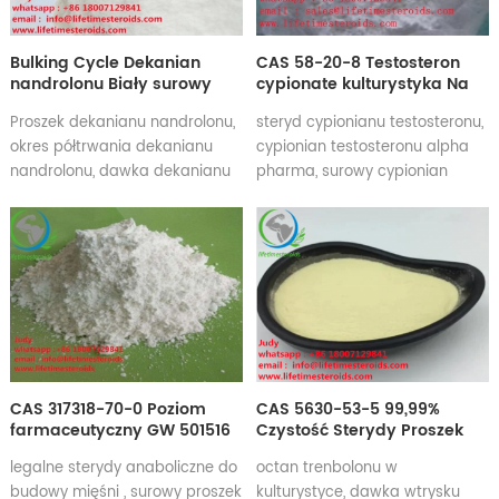
Bulking Cycle Dekanian
CAS 58-20-8 Testosteron
nandrolonu Biały surowy
cypionate kulturystyka Na
proszek steroidowy
sprzedaż w Wielkiej Brytanii
Proszek dekanianu nandrolonu,
steryd cypionianu testosteronu,
okres półtrwania dekanianu
cypionian testosteronu alpha
nandrolonu, dawka dekanianu
pharma, surowy cypionian
nandrolonu Skutki uboczne
testosteronu w proszku, cena
dekanianu nandrolonu, korzyści
wtrysku cypionianu
dekanianu nandrolonu,
testosteronu, test cypionate
dekanian nandrolonu do
reddit, cypionate do kulturystyki
kulturystyki
CAS 317318-70-0 Poziom
CAS 5630-53-5 99,99%
farmaceutyczny GW 501516
Czystość Sterydy Proszek
GW-501615 Cardarine
Trenbolon Acetate Tren Ace
legalne sterydy anaboliczne do
octan trenbolonu w
sarms Raw Powder
budowy mięśni , surowy proszek
kulturystyce, dawka wtrysku
kulturystyka