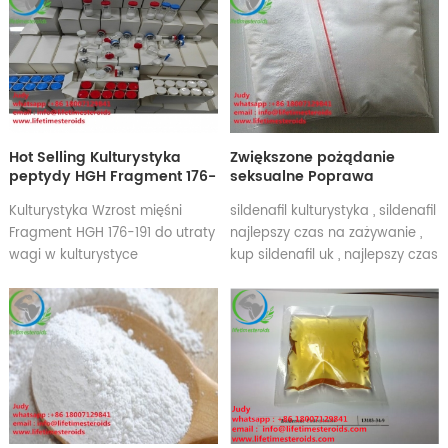
trenbolon enanthate
wstrzyknięcie 200 mg, trenbolon
enanthate 200 okres
półtrwania, trenbolon
enanthate okres przydatności
do spożycia, trenbolon
enanthate 150 mg, trenbolon
Hot Selling Kulturystyka
Zwiększone pożądanie
enanthate 200 mg ml dawka,
peptydy HGH Fragment 176-
seksualne Poprawa
trenbolon enanthate cena
191 Ludzki hormon wzrostu
zdolności seksualnych
200mg tabletki enantanowe
Kulturystyka Wzrost mięśni
sildenafil kulturystyka , sildenafil
Liofilizowany proszek
Sildenafil Viagra Powder
Fragment HGH 176-191 do utraty
najlepszy czas na zażywanie ,
Men Sex Enhancement
wagi w kulturystyce
kup sildenafil uk , najlepszy czas
na zażywanie syldenafilu ,
zalety syldenafilu , skutki
uboczne cytrynianu sildenafilu ,
dawkowanie cytrynianu
sildenafilu , zastosowanie
cytrynianu sildenafilu , cytrynian
sildenafilu