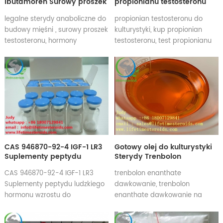
Ibutamoren Surowy proszek
propionianu testosteronu
Sarm MK-677
Propionian surowych
legalne sterydy anaboliczne do
propionian testosteronu do
proszków steroidowych CAS
budowy mięśni , surowy proszek
kulturystyki, kup propionian
57-85-2
testosteronu, hormony
testosteronu, test propionianu
steroidowe, suplementy na
do cięcia, test ceny propionianu
przyrost mięśni
propionian testosteronu
español, propionian
testosteronu kupić, propionian
testosteronu kupić online
CAS 946870-92-4 IGF-1 LR3
Gotowy olej do kulturystyki
Suplementy peptydu
Sterydy Trenbolon
ludzkiego hormonu wzrostu
Enanthate TREN-200 Tren E
CAS 946870-92-4 IGF-1 LR3
trenbolon enanthate
do kulturystyki
200mg Półprodukt do
Suplementy peptydu ludzkiego
dawkowanie, trenbolon
kulturystyki
hormonu wzrostu do
enanthate dawkowanie na
kulturystyki
tydzień, trenbolon enanthate
dawka dla początkujących,