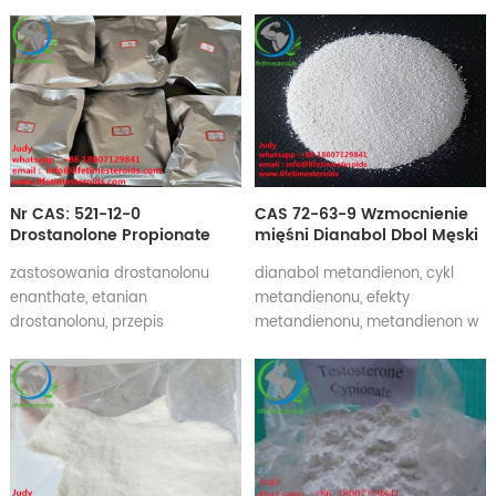
do cięcia, zyski trenbolonu
zażywanie , kup tadalafil ,
enanthate, zyski tren enanthate,
najlepszy czas na zażywanie
zastrzyk trenbolonu enanthate,
tadalafilu , kup tadalafil 5mg ,
zastrzyk trenbolonu enanthate
zalety tadalafilu , koszt
na sprzedaż, trenbolon
tadalafilu , cialis tadalafil
enanthate legal
Nr CAS: 521-12-0
CAS 72-63-9 Wzmocnienie
Drostanolone Propionate
mięśni Dianabol Dbol Męski
Mast p 99,99% Czystość
hormon Methandienone
zastosowania drostanolonu
dianabol metandienon, cykl
Biały proszek
Dianabol
enanthate, etanian
metandienonu, efekty
drostanolonu, przepis
metandienonu, metandienon w
enanthate masteron, steryd
kulturystyce
enanthate masteron, wyniki
enanthate masteron