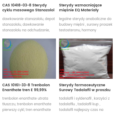
CAS 10418-03-8 Sterydy
Sterydy wzmacniające
cyklu masowego Stanozolol
mięśnie EQ Materiały
Winstrol Winny Spalanie
farmaceutyczne Equipoise
dawkowanie stanozololu, depot
legalne sterydy anaboliczne do
tłuszczu
for Muscle Gain CAS 13103-
stanozololu, dawkowanie
budowy mięśni , surowy proszek
34-9
stanozololu na odchudzanie,
testosteronu, hormony
dawkowanie stanozololu na
steroidowe, suplementy na
redukcję, dawka stanozololu,
przyrost mięśni Boldenon
efekty stanozololu, stanozolol w
Undecylenate w proszku
kulturystyce, stanozolol na
Boldenone Undecylenate skutki
odchudzanie, stanozolol na
uboczne Boldenone
utratę tłuszczu
Undecylenate 300mg
Boldenone Undecylenate
dawkowanie Boldenon Cykl
undecylenianu Boldenon
CAS 10161-33-8 Trenbolon
Sterydy farmaceutyczne
Undecylenian okres półtrwania
Enanthate tren E 99,99%
Surowy Tadalafil w proszku
Boldenon Undecylenate
proszek Trenbolon
Cytrynian Cialis w proszku
kulturystyka
trenbolon enanthate utrata
tadalafil i syldenafil , korzyści z
Enanthate o wysokiej
CAS 171596-29-5
tłuszczu, trenbolon enanthate
tadalafilu , tadalafil kup ,
czystości
pierwszy cykl, tren enanthate
tadalafil najlepszy czas na