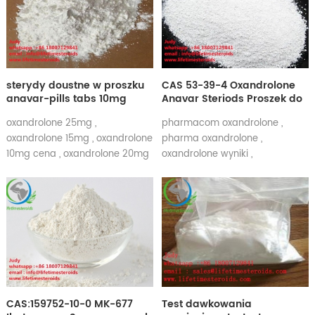
500 Mieszanka testosteronu
400mg korzyści, Mieszanka
testosteronu 400mg cena
Mieszanka testosteronu 250mg
zastosowania, Mieszanka
sterydy doustne w proszku
CAS 53-39-4 Oxandrolone
testosteronu zastosowania
anavar-pills tabs 10mg
Anavar Steriods Proszek do
25mg 50mg Oxandrolones
utraty wagi
oxandrolone 25mg ,
pharmacom oxandrolone ,
tabs tabletki CAS NO.53-39-
oxandrolone 15mg , oxandrolone
pharma oxandrolone ,
4 w USA UK
10mg cena , oxandrolone 20mg
oxandrolone wyniki ,
na sprzedaż , oxandrolone
oxandrolone opinie ,
30mg , oxandrolone 40mg ,
oxandrolone reddit ,
oxandrolone 50 , oxandrolone
oxandrolone surowy proszek ,
60mg , anavar oxandrolone
oxandrolone reddit sterydy ,
20mg
oxandrolone japonia
CAS:159752-10-0 MK-677
Test dawkowania