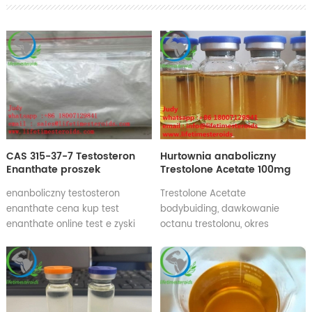
CAS 315-37-7 Testosteron
Hurtownia anaboliczny
Enanthate proszek
Trestolone Acetate 100mg
kulturystyczny hormony
olejek do iniekcji TA-100
enanboliczny testosteron
Trestolone Acetate
steroidowe
10ml Olejek MENT 100
enanthate cena kup test
bodybuiding, dawkowanie
enanthate online test e zyski
octanu trestolonu, okres
enantan testosteronu domowej
półtrwania octanu trestolonu
roboty najlepszy enantan
Skutki uboczne octanu
testosteronu
trestolonu , sprzedaż octanu
trestolonu, tabletki octanu
trestolonu, octan trestolonu 50