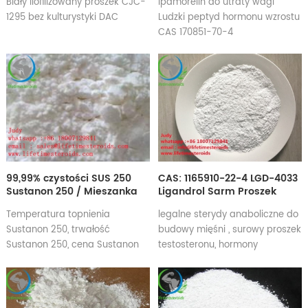
Biały liofilizowany proszek CJC-
Ipamorelin do utraty wagi
1295 bez kulturystyki DAC
Ludzki peptyd hormonu wzrostu
CAS 170851-70-4
99,99% czystości SUS 250
CAS: 1165910-22-4 LGD-4033
Sustanon 250 / Mieszanka
Ligandrol Sarm Proszek
testosteronu Sterydy
LGD-4033
Temperatura topnienia
legalne sterydy anaboliczne do
anaboliczne
Sustanon 250, trwałość
budowy mięśni , surowy proszek
Sustanon 250, cena Sustanon
testosteronu, hormony
250, cykl Sustanon 250,
steroidowe, suplementy na
Mieszanka testosteronu 350,
przyrost mięśni
Mieszanka testosteronu 400mg
cykl, Mieszanka testosteronu