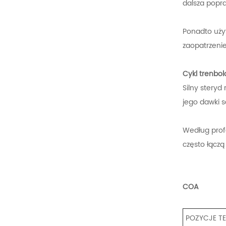
dalsza popra
Ponadto uży
zaopatrzeni
Cykl trenbo
Silny steryd
jego dawki 
Według profe
często łączą
COA
POZYCJE T