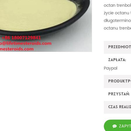
octan trenbo
życie octanu
długotermino
octanu trenb
Przedmiot
Zapłata:
Paypal
ProduktP
Przystań:
Czas reali
ZAPY