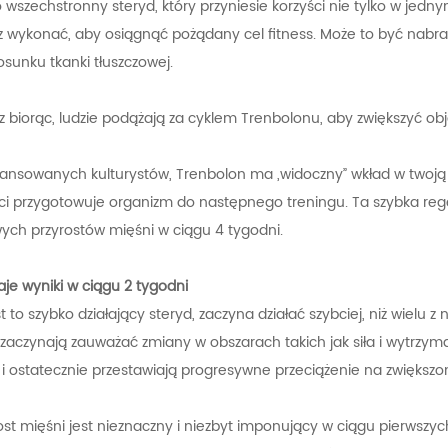
 wszechstronny steryd, który przyniesie korzyści nie tylko w jedny
 wykonać, aby osiągnąć pożądany cel fitness. Może to być nabran
osunku tkanki tłuszczowej.
z biorąc, ludzie podążają za cyklem Trenbolonu, aby zwiększyć ob
ansowanych kulturystów, Trenbolon ma „widoczny” wkład w twoją t
ci przygotowuje organizm do następnego treningu. Ta szybka rege
ych przyrostów mięśni w ciągu 4 tygodni.
je wyniki w ciągu 2 tygodni
t to szybko działający steryd, zaczyna działać szybciej, niż wielu
aczynają zauważać zmiany w obszarach takich jak siła i wytrzym
i ostatecznie przestawiają progresywne przeciążenie na zwiększ
st mięśni jest nieznaczny i niezbyt imponujący w ciągu pierwszych 