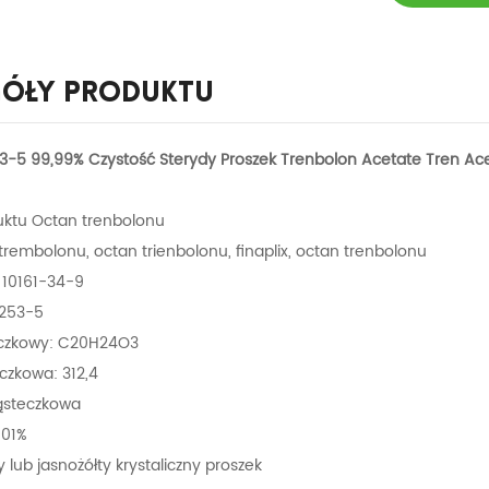
góły Produktu
-5 99,99% Czystość Sterydy Proszek Trenbolon Acetate Tren Ac
ktu Octan trenbolonu
 trembolonu, octan trienbolonu, finaplix, octan trenbolonu
10161-34-9
-253-5
eczkowy: C20H24O3
czkowa: 312,4
ząsteczkowa
101%
y lub jasnożółty krystaliczny proszek