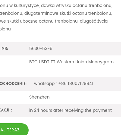
lonu w kulturystyce, dawka wtrysku octanu trenbolonu,
 trenbolonu, długoterminowe skutki octanu trenbolonu,
we skutki uboczne octanu trenbolonu, długość życia
olonu
5630-53-5
 nr:
BTC USDT TT Western Union Moneygram
whatsapp : +86 18007129841
ochodzenie:
Shenzhen
in 24 hours after receiving the payment
zacji：
TAJ TERAZ