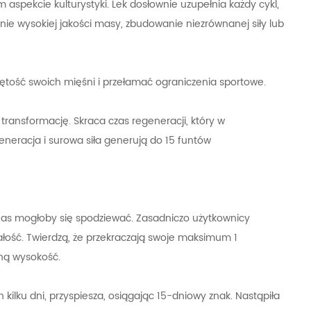
m aspekcie kulturystyki. Lek dosłownie uzupełnia każdy cykl,
ie wysokiej jakości masy, zbudowanie niezrównanej siły lub
jętość swoich mięśni i przełamać ograniczenia sportowe.
ransformację. Skraca czas regeneracji, który w
neracja i surowa siła generują do 15 funtów
 z nas mogłoby się spodziewać. Zasadniczo użytkownicy
ałość. Twierdzą, że przekraczają swoje maksimum 1
oną wysokość.
kilku dni, przyspiesza, osiągając 15-dniowy znak. Nastąpiła