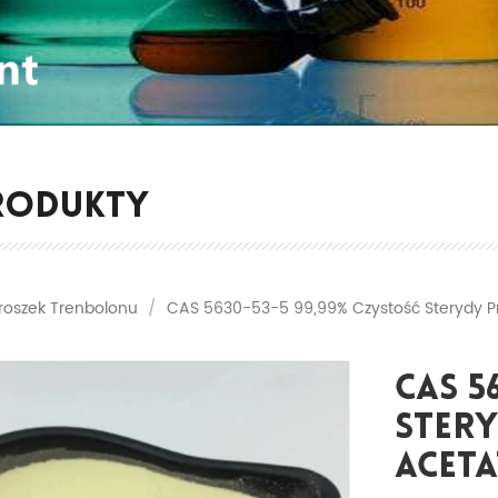
RODUKTY
roszek Trenbolonu
/
CAS 5630-53-5 99,99% Czystość Sterydy Pr
CAS 5
Ster
Aceta