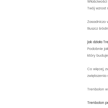
Właściwości 
Twój wzrost 
Zasadniczo 
tłuszcz śród
jak działa T
Podobnie jak
który buduje
Co więcej, z
zwiększenia s
Trenbolon w
Trenbolon pr