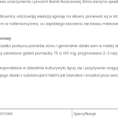
wa unaczynienia i procent tkanki tłuszczowej, która zaczyna spada
tkownicy odczuwają większą agresję na siłowni, ponieważ są w st
em w natlenioną krew, co zapobiega tworzeniu się kwasu mlekoweg
lonowy
 rzadko podsyca potrzebę stosu i generalnie działa sam w niskiej
są ustawione gdzieś pomiędzy 75 a 100 mg, przyjmowane 2-3 razy 
sjonalistów w dziedzinie kulturystyki, łączy się i pozytywnie reag
 jego dawki z substancjami takimi jak Dianabol i Anadrol poza se
ESTOWE
Specyfikacje