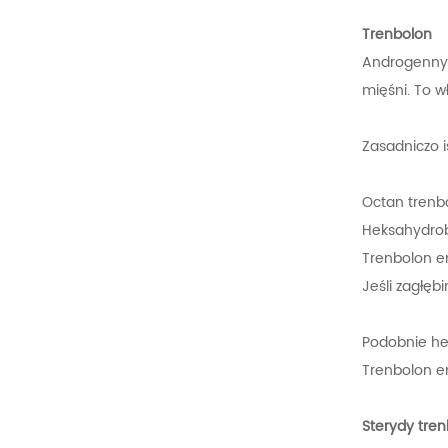
Trenbolon
Androgenny 
mięśni. To w
Zasadniczo i
Octan trenb
Heksahydro
Trenbolon e
Jeśli zagłęb
Podobnie hek
Trenbolon en
Sterydy tre