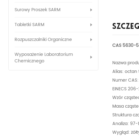
Surowy Proszek SARM
Tabletki SARM
Szcze
Rozpuszczalniki Organiczne
CAS 5630-53
Wyposażenie Laboratorium
Chemicznego
Nazwa produ
Alias: octan
Numer CAS: 
EINECS 206
Wzór cząst
Masa cząste
Struktura c
Analiza: 97-
Wygląd: żółt