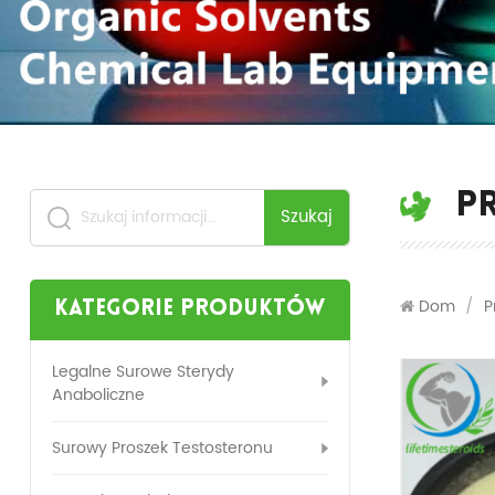
P
Szukaj
Dom
/
P
Kategorie produktów
Legalne Surowe Sterydy
Anaboliczne
Surowy Proszek Testosteronu