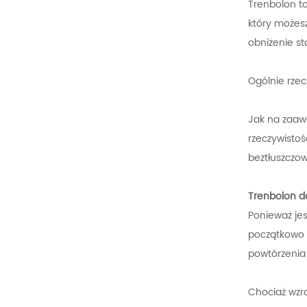
Trenbolon to
który możesz
obniżenie st
Ogólnie rzec
Jak na zaaw
rzeczywistoś
beztłuszczow
Trenbolon da
Ponieważ jes
początkowo z
powtórzenia 
Chociaż wzro