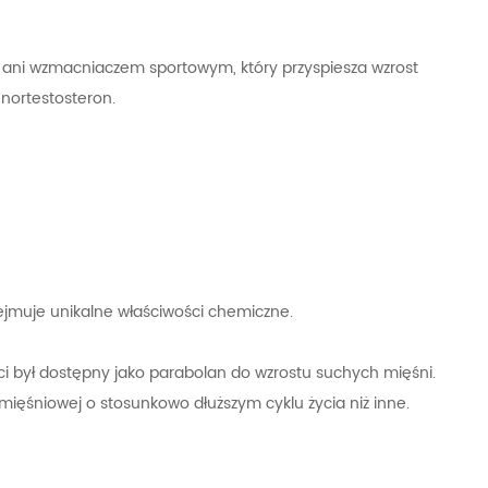
 ani wzmacniaczem sportowym, który przyspiesza wzrost
-nortestosteron.
bejmuje unikalne właściwości chemiczne.
ci był dostępny jako parabolan do wzrostu suchych mięśni.
ięśniowej o stosunkowo dłuższym cyklu życia niż inne.