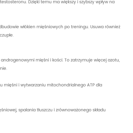
 testosteronu. Dzięki temu ma większy i szybszy wpływ na
dbudowie włókien mięśniowych po treningu. Usuwa również
czupłe.
 androgenowymi mięśni i kości. To zatrzymuje więcej azotu,
mie.
iu mięśni i wytwarzaniu mitochondrialnego ATP dla
śniowej, spalania tłuszczu i zrównoważonego składu