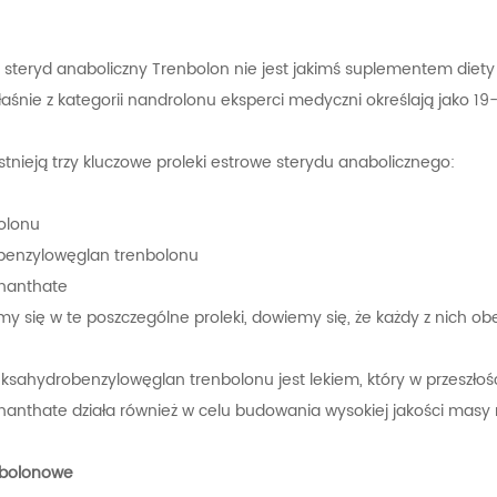
steryd anaboliczny Trenbolon nie jest jakimś suplementem diety
łaśnie z kategorii nandrolonu eksperci medyczni określają jako 19
stnieją trzy kluczowe proleki estrowe sterydu anabolicznego:
olonu
benzylowęglan trenbolonu
nanthate
imy się w te poszczególne proleki, dowiemy się, że każdy z nich o
sahydrobenzylowęglan trenbolonu jest lekiem, który w przeszłoś
anthate działa również w celu budowania wysokiej jakości masy m
nbolonowe