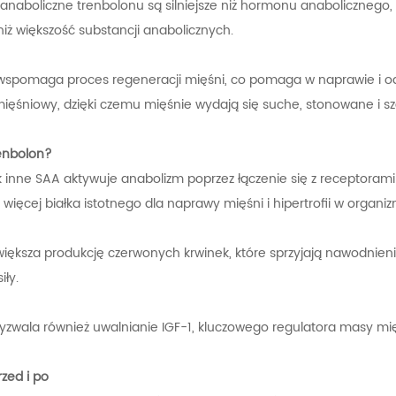
anaboliczne trenbolonu są silniejsze niż hormonu anabolicznego,
niż większość substancji anabolicznych.
wspomaga proces regeneracji mięśni, co pomaga w naprawie i o
mięśniowy, dzięki czemu mięśnie wydają się suche, stonowane i sz
renbolon?
 inne SAA aktywuje anabolizm poprzez łączenie się z receptorami
 więcej białka istotnego dla naprawy mięśni i hipertrofii w organiz
większa produkcję czerwonych krwinek, które sprzyjają nawodnien
iły.
yzwala również uwalnianie IGF-1, kluczowego regulatora masy mię
zed i po