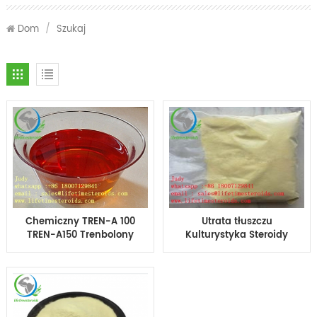
Dom
/
Szukaj
Chemiczny TREN-A 100
Utrata tłuszczu
TREN-A150 Trenbolony
Kulturystyka Steroidy
Octanowy gotowy olej
Proszek Octan
10 ml / fiolka do
trenbolonu Tren Ace
kulturystyki
Tren A CAS 5630-53-5