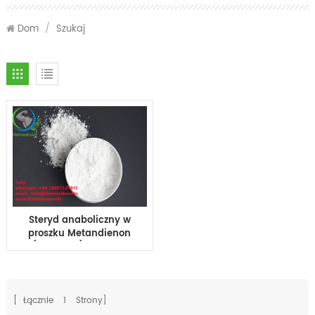
Dom
/
Szukaj
Steryd anaboliczny w
proszku Metandienon
(Dianabol) Surowce
farmaceutyczne CAS
72-63-9
[ Łącznie
1
Strony]