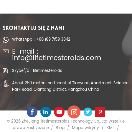
SKONTAKTUJ SIĘ Z NAMI
WhatsApp : +86 189 7159 3842
E-mail :
info@lifetimesteroids.com
Skype\'a : lifetimesteroids
About 250 meters northeast of Tianyuan Apartment, Science
Park Road, Qiantang District, Hangzhou China
© 2026 ZheJiang lifetimesteroids Technology Co., Ltd.Wszelkie
Blog
Mapa witryny
XML
prawa zastrzeżone. /
/
/
/