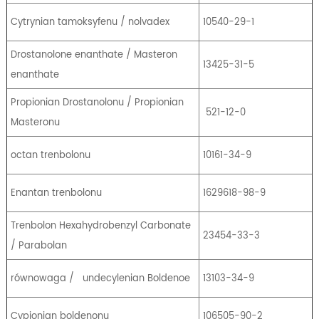
Cytrynian tamoksyfenu / nolvadex
10540-29-1
Drostanolone enanthate / Masteron
13425-31-5
enanthate
Propionian Drostanolonu / Propionian
521-12-0
Masteronu
octan trenbolonu
10161-34-9
Enantan trenbolonu
1629618-98-9
Trenbolon Hexahydrobenzyl Carbonate
23454-33-3
/ Parabolan
równowaga /
undecylenian Boldenoe
13103-34-9
Cypionian boldenonu
106505-90-2