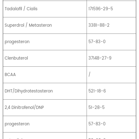
Tadalafil / Cialis
171596-29-5
Superdrol / Metasteron
3381-88-2
progesteron
57-83-0
Clenbuterol
37148-27-9
BCAA
/
DHT/Dihydrotestosteron
521-18-6
2,4 Dinitrofenol/DNP
51-28-5
progesteron
57-83-0