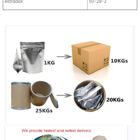
estradiol
50-28-2