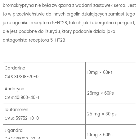
bromokryptyna nie była związana z wadami zastawek serca. Jest
to w przeciwieństwie do innych ergolin działających zamiast tego
jako agoniści receptora 5-HT2B, takich jak kabergolina i pergolid,
ale jest podobne do lizurydu, który podobnie działa jako
antagonista receptora 5-HT2B
Cardarine
10mg × 60Ps
CAS:317318-70-0
Andaryna
25mg × 60Ps
CAS:401900-40-1
Ibutamoren
25 mg × 30 ps
CAS:159752-10-0
Ligandrol
10mg × 60Ps