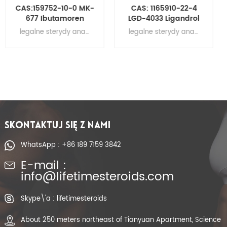
CAS: 1165910-22-4
CAS:841205-47-8
LGD-4033 Ligandrol
MK-2866 Ostaryna
Sarm Tabletki 60
Tabletki Tabletki
legalne sterydy anaboliczne do budowy mięśni , surowy proszek testosteronu, hormony steroidowe, suplementy na przyrost mięśni
legalne sterydy anaboliczne do budowy mięśni , surowy proszek testosteronu, hormony steroidowe, suplementy na przyrost mięśni Tabletki Ostaryny pigułki z ostaryną Tabletki Sarm MK-2866
sztuk / butelka
Sarm MK-2866
SKONTAKTUJ SIĘ Z NAMI
WhatsApp : +86 189 7159 3842
E-mail :
info@lifetimesteroids.com
Skype\'a : lifetimesteroids
About 250 meters northeast of Tianyuan Apartment, Science