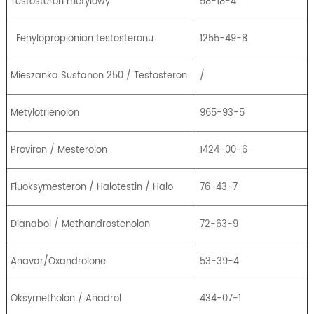
Testosteron metylowy
58-18-4
Fenylopropionian testosteronu
1255-49-8
Mieszanka Sustanon 250 / Testosteron
/
Metylotrienolon
965-93-5
Proviron / Mesterolon
1424-00-6
Fluoksymesteron / Halotestin / Halo
76-43-7
Dianabol / Methandrostenolon
72-63-9
Anavar/Oxandrolone
53-39-4
Oksymetholon / Anadrol
434-07-1