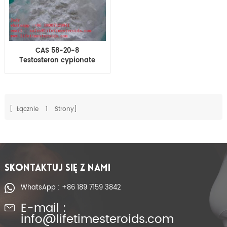
CAS 58-20-8
Testosteron cypionate
kulturystyka Na
sprzedaż w Wielkiej
Brytanii
[ Łącznie
1
Strony]
SKONTAKTUJ SIĘ Z NAMI
WhatsApp : +86 189 7159 3842
E-mail :
info@lifetimesteroids.com