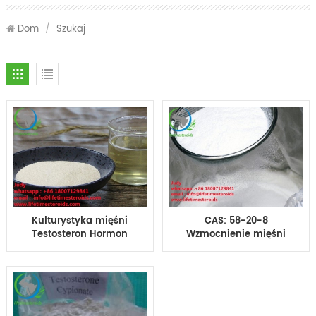
Dom
/
Szukaj
Kulturystyka mięśni
CAS: 58-20-8
Testosteron Hormon
Wzmocnienie mięśni
steroidowy Testosteron
Surowy testosteron w
Cypionate
proszku Kulturystyka
Testosteron Cypionate